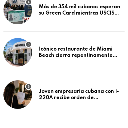
Más de 354 mil cubanos esperan
su Green Card mientras USCIS
acumula 1.5 millones de
residencias pendientes
Icónico restaurante de Miami
Beach cierra repentinamente
después de 15 años en South
Beach
Joven empresaria cubana con I-
220A recibe orden de
deportación: “Todavía no me
puedo creer esta noticia”