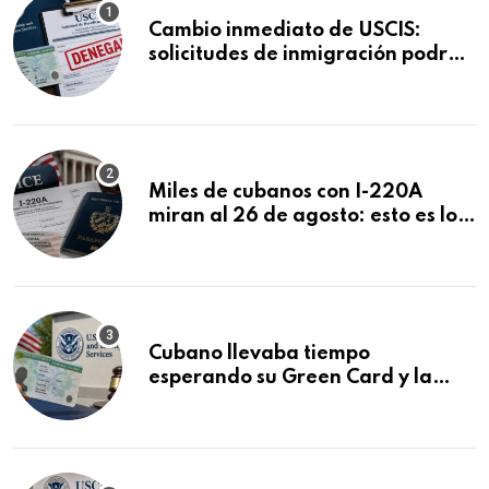
Cambio inmediato de USCIS:
solicitudes de inmigración podrán
ser negadas sin previo aviso
Miles de cubanos con I-220A
miran al 26 de agosto: esto es lo
que podría decidirse en una
audiencia clave
Cubano llevaba tiempo
esperando su Green Card y la
obtuvo en 20 días tras Writ of
Mandamus