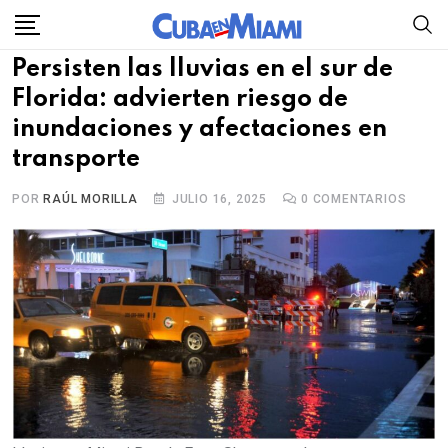
Skip
to
Persisten las lluvias en el sur de
content
Florida: advierten riesgo de
inundaciones y afectaciones en
transporte
POR
RAÚL MORILLA
JULIO 16, 2025
0
COMENTARIOS