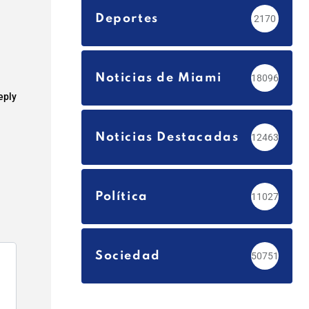
Deportes
2170
Noticias de Miami
18096
eply
Noticias Destacadas
12463
Política
11027
Sociedad
50751