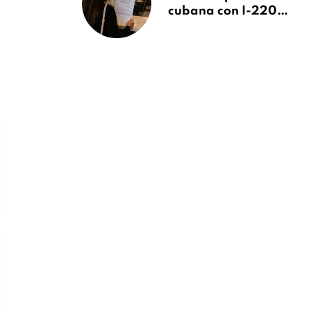
cubana con I-220A
recibe orden de
deportación:
“Todavía no me
puedo creer esta
noticia”