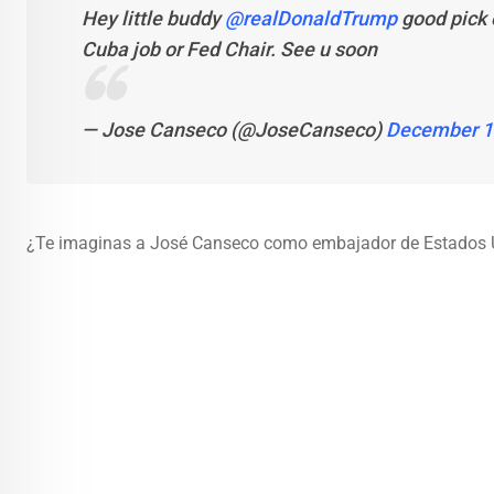
Hey little buddy
@realDonaldTrump
good pick 
Cuba job or Fed Chair. See u soon
— Jose Canseco (@JoseCanseco)
December 1
¿Te imaginas a José Canseco como embajador de Estados 