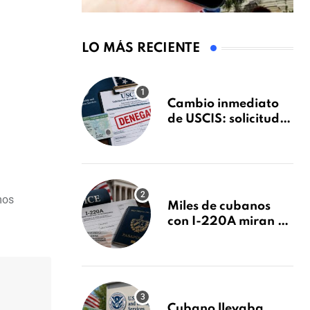
LO MÁS RECIENTE
Cambio inmediato
de USCIS: solicitudes
de inmigración
podrán ser negadas
sin previo aviso
mos
Miles de cubanos
con I-220A miran al
26 de agosto: esto es
lo que podría
decidirse en una
audiencia clave
Cubano llevaba