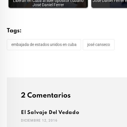
Liberan en Cuba al líder opositor cubano
José Daniel Ferrer e
José Daniel Ferrer
Tags:
embajada de estados unidos en cuba
josé canseco
2 Comentarios
El Salvaje Del Vedado
DICIEMBRE 12, 2016