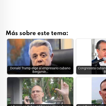
Más sobre este tema:
Donald Trump elige al empresario cubano
Congresista cuban
Benjamín…
B