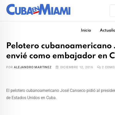
Skip
to
content
Inicio
Actuali
Pelotero cubanoamericano J
envié como embajador en 
POR
ALEJANDRO MARTINEZ
DICIEMBRE 12, 2016
2
COME
El pelotero cubanoamericano José Canseco pidió al presid
de Estados Unidos en Cuba.