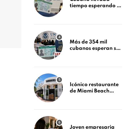
tiempo esperando su
Green Card y la
obtuvo en 20 días
tras Writ of
Mandamus
Más de 354 mil
cubanos esperan su
Green Card mientras
USCIS acumula 1.5
millones de
residencias
pendientes
Icónico restaurante
de Miami Beach
cierra
repentinamente
después de 15 años
en South Beach
Joven empresaria