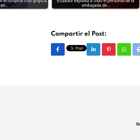
n el hospital tras golpiza
Ecuador expulsa a todo el personal de la
en…
embajada de…
Compartir el Post:
LinkedIn
Pinterest
Whats
R