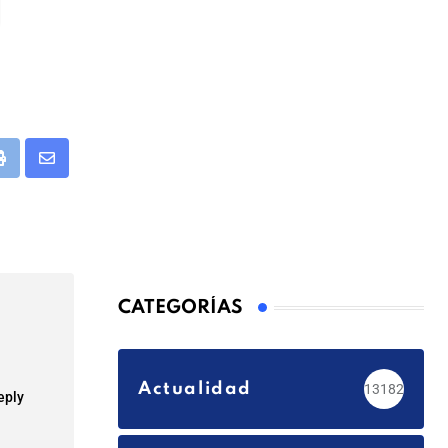
app
Print
Share
via
Email
CATEGORÍAS
Actualidad
13182
eply