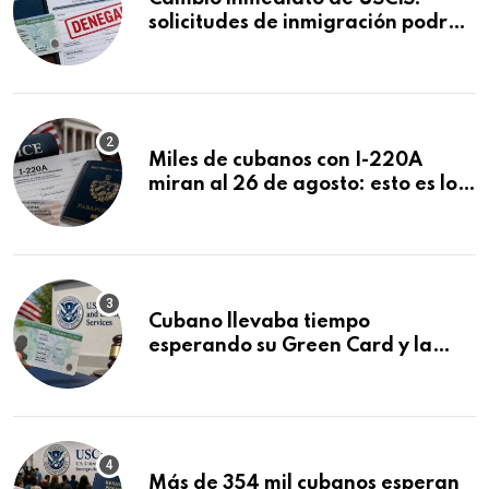
solicitudes de inmigración podrán
ser negadas sin previo aviso
Miles de cubanos con I-220A
miran al 26 de agosto: esto es lo
que podría decidirse en una
audiencia clave
Cubano llevaba tiempo
esperando su Green Card y la
obtuvo en 20 días tras Writ of
Mandamus
Más de 354 mil cubanos esperan