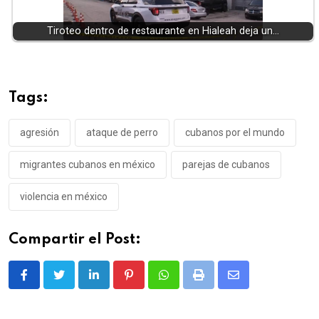
Tiroteo dentro de restaurante en Hialeah deja un…
Tags:
agresión
ataque de perro
cubanos por el mundo
migrantes cubanos en méxico
parejas de cubanos
violencia en méxico
Compartir el Post:
LinkedIn
Pinterest
Whatsapp
Print
Share
via