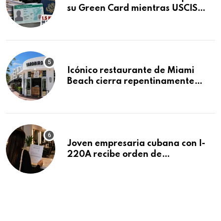
su Green Card mientras USCIS
acumula 1.5 millones de
residencias pendientes
Icónico restaurante de Miami
Beach cierra repentinamente
después de 15 años en South
Beach
Joven empresaria cubana con I-
220A recibe orden de
deportación: “Todavía no me
puedo creer esta noticia”