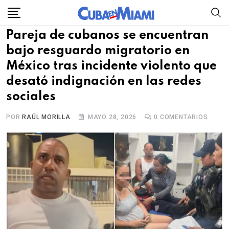
Skip
to
Pareja de cubanos se encuentran
content
bajo resguardo migratorio en
México tras incidente violento que
desató indignación en las redes
sociales
POR
RAÚL MORILLA
MAYO 28, 2026
0
COMENTARIOS