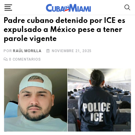
Skip
to
Padre cubano detenido por ICE es
content
expulsado a México pese a tener
parole vigente
POR
RAÚL MORILLA
NOVIEMBRE 21, 2025
0
COMENTARIOS