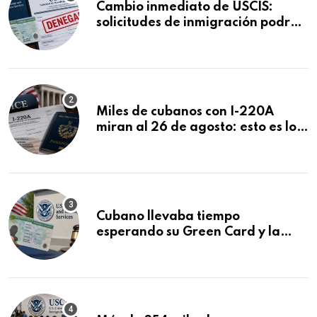
Cambio inmediato de USCIS:
solicitudes de inmigración podrán
ser negadas sin previo aviso
Miles de cubanos con I-220A
miran al 26 de agosto: esto es lo
que podría decidirse en una
audiencia clave
Cubano llevaba tiempo
esperando su Green Card y la
obtuvo en 20 días tras Writ of
Mandamus