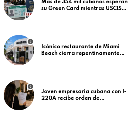
Más de 354 mil cubanos esperan
su Green Card mientras USCIS
acumula 1.5 millones de
residencias pendientes
Icónico restaurante de Miami
Beach cierra repentinamente
después de 15 años en South
Beach
Joven empresaria cubana con I-
220A recibe orden de
deportación: “Todavía no me
puedo creer esta noticia”