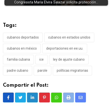
Congresista María Elvira Salazar solicita protección…
Tags:
cubanos deportados
cubanos en estados unidos
cubanos en méxico
deportaciones en ee.uu.
familia cubana
ice
ley de ajuste cubano
padre cubano
parole
políticas migratorias
Compartir el Post:
LinkedIn
Pinterest
Whatsapp
Print
Share
via