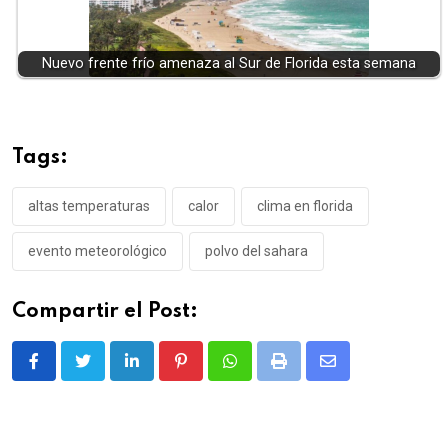
Nuevo frente frío amenaza al Sur de Florida esta semana
Tags:
altas temperaturas
calor
clima en florida
evento meteorológico
polvo del sahara
Compartir el Post:
LinkedIn
Pinterest
Whatsapp
Print
Share
via
Email