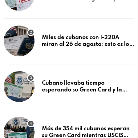
ser negadas sin previo aviso
Miles de cubanos con I-220A
miran al 26 de agosto: esto es lo
que podría decidirse en una
audiencia clave
Cubano llevaba tiempo
esperando su Green Card y la
obtuvo en 20 días tras Writ of
Mandamus
Más de 354 mil cubanos esperan
su Green Card mientras USCIS