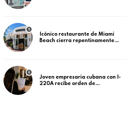
acumula 1.5 millones de
residencias pendientes
Icónico restaurante de Miami
Beach cierra repentinamente
después de 15 años en South
Beach
Joven empresaria cubana con I-
220A recibe orden de
deportación: “Todavía no me
puedo creer esta noticia”