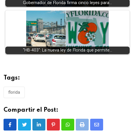
Gobernador de Florida firma cinco leyes para…
"HB-403": La nueva ley de Florida que permite…
Tags:
florida
Compartir el Post:
LinkedIn
Pinterest
Whatsapp
Print
Share