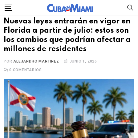
Skip
to
Nuevas leyes entrarán en vigor en
content
Florida a partir de julio: estos son
los cambios que podrían afectar a
millones de residentes
POR
ALEJANDRO MARTINEZ
JUNIO 1, 2026
0
COMENTARIOS