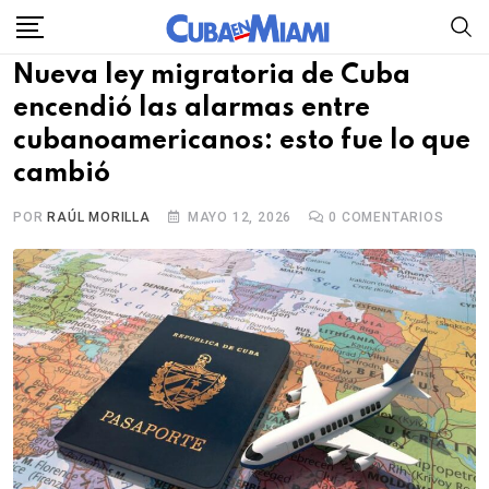
Skip
to
Nueva ley migratoria de Cuba
content
encendió las alarmas entre
cubanoamericanos: esto fue lo que
cambió
POR
RAÚL MORILLA
MAYO 12, 2026
0
COMENTARIOS