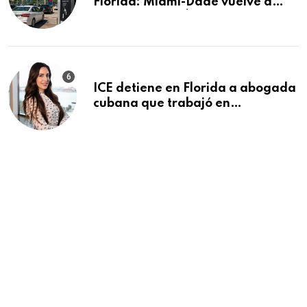
Florida: Miami-Dade vuelve a
alejarse de los $4 por galón
ICE detiene en Florida a abogada
cubana que trabajó en
universidad del MININT y bufete
estatal en la Isla