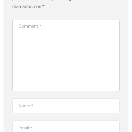
marcados con
*