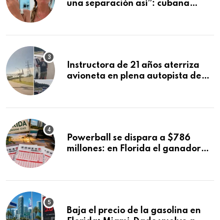
una separación así”: cubana
deportada se despide de sus tres
hijos tras dos meses juntos en
Cancún
Instructora de 21 años aterriza
avioneta en plena autopista de
Florida tras falla del motor
Powerball se dispara a $786
millones: en Florida el ganador
podría quedarse con más dinero
Baja el precio de la gasolina en