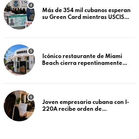
Más de 354 mil cubanos esperan
su Green Card mientras USCIS
acumula 1.5 millones de
residencias pendientes
Icónico restaurante de Miami
Beach cierra repentinamente
después de 15 años en South
Beach
Joven empresaria cubana con I-
220A recibe orden de
deportación: “Todavía no me
puedo creer esta noticia”