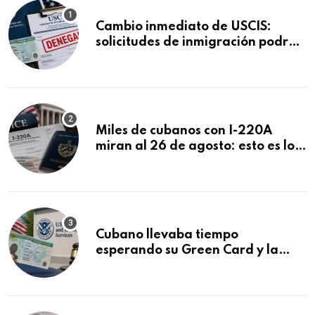
Cambio inmediato de USCIS:
solicitudes de inmigración podrán
ser negadas sin previo aviso
Miles de cubanos con I-220A
miran al 26 de agosto: esto es lo
que podría decidirse en una
audiencia clave
Cubano llevaba tiempo
esperando su Green Card y la
obtuvo en 20 días tras Writ of
Mandamus