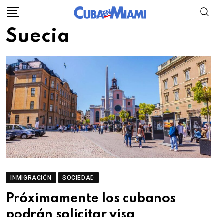
Skip
to
Suecia
content
INMIGRACIÓN
SOCIEDAD
Próximamente los cubanos
podrán solicitar visa