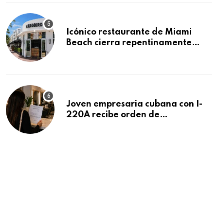
Icónico restaurante de Miami
Beach cierra repentinamente
después de 15 años en South
Beach
Joven empresaria cubana con I-
220A recibe orden de
deportación: “Todavía no me
puedo creer esta noticia”