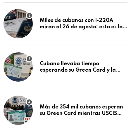
Miles de cubanos con I-220A
miran al 26 de agosto: esto es lo
que podría decidirse en una
audiencia clave
Cubano llevaba tiempo
esperando su Green Card y la
obtuvo en 20 días tras Writ of
Mandamus
Más de 354 mil cubanos esperan
su Green Card mientras USCIS
acumula 1.5 millones de
residencias pendientes