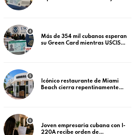
obtuvo en 20 días tras Writ of
Mandamus
Más de 354 mil cubanos esperan
su Green Card mientras USCIS
acumula 1.5 millones de
residencias pendientes
Icónico restaurante de Miami
Beach cierra repentinamente
después de 15 años en South
Beach
Joven empresaria cubana con I-
220A recibe orden de