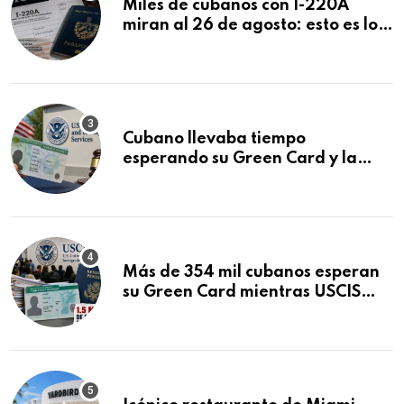
Miles de cubanos con I-220A
miran al 26 de agosto: esto es lo
que podría decidirse en una
audiencia clave
Cubano llevaba tiempo
esperando su Green Card y la
obtuvo en 20 días tras Writ of
Mandamus
Más de 354 mil cubanos esperan
su Green Card mientras USCIS
acumula 1.5 millones de
residencias pendientes