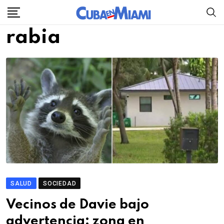
Skip
to
rabia
content
SALUD
SOCIEDAD
Vecinos de Davie bajo
advertencia: zona en