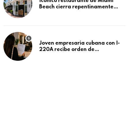
Icónico restaurante de Miami
Beach cierra repentinamente
después de 15 años en South
Beach
Joven empresaria cubana con I-
220A recibe orden de
deportación: “Todavía no me
puedo creer esta noticia”