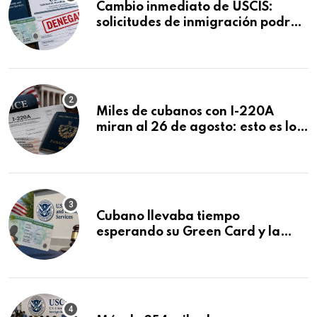
Cambio inmediato de USCIS:
solicitudes de inmigración podrán
ser negadas sin previo aviso
Miles de cubanos con I-220A
miran al 26 de agosto: esto es lo
que podría decidirse en una
audiencia clave
Cubano llevaba tiempo
esperando su Green Card y la
obtuvo en 20 días tras Writ of
Mandamus