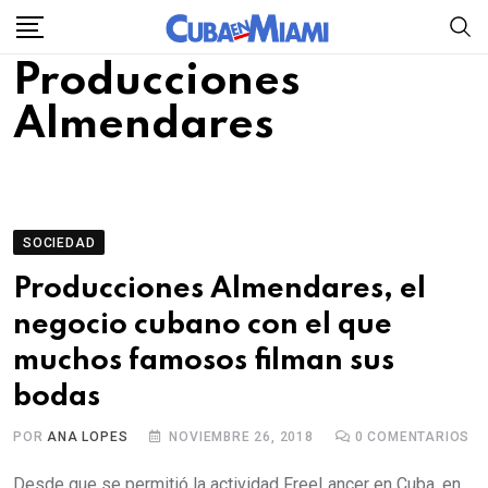
Skip
to
Producciones
content
Almendares
SOCIEDAD
Producciones Almendares, el
negocio cubano con el que
muchos famosos filman sus
bodas
POR
ANA LOPES
NOVIEMBRE 26, 2018
0
COMENTARIOS
Desde que se permitió la actividad FreeLancer en Cuba, en