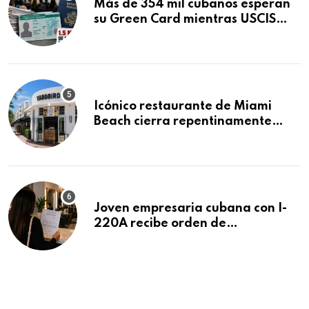
Más de 354 mil cubanos esperan
su Green Card mientras USCIS
acumula 1.5 millones de
residencias pendientes
Icónico restaurante de Miami
Beach cierra repentinamente
después de 15 años en South
Beach
Joven empresaria cubana con I-
220A recibe orden de
deportación: “Todavía no me
puedo creer esta noticia”