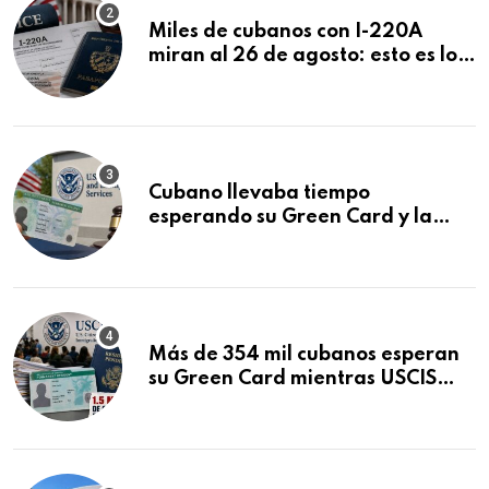
Miles de cubanos con I-220A
miran al 26 de agosto: esto es lo
que podría decidirse en una
audiencia clave
Cubano llevaba tiempo
esperando su Green Card y la
obtuvo en 20 días tras Writ of
Mandamus
Más de 354 mil cubanos esperan
su Green Card mientras USCIS
acumula 1.5 millones de
residencias pendientes