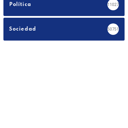
Política
11027
Sociedad
50751