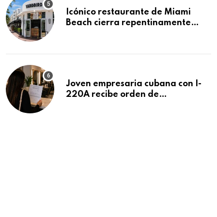
Icónico restaurante de Miami
Beach cierra repentinamente
después de 15 años en South
Beach
Joven empresaria cubana con I-
220A recibe orden de
deportación: “Todavía no me
puedo creer esta noticia”