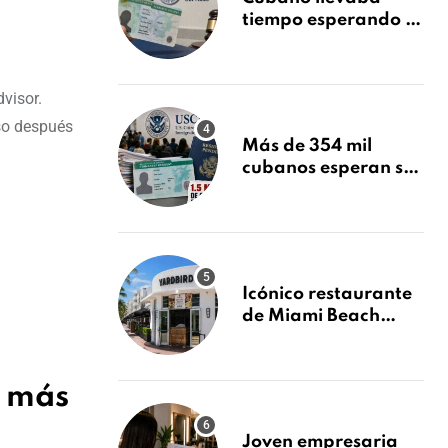
tiempo esperando su
Green Card y la
obtuvo en 20 días
tras Writ of
visor.
Mandamus
eso después
Más de 354 mil
cubanos esperan su
Green Card mientras
USCIS acumula 1.5
millones de
residencias
pendientes
Icónico restaurante
de Miami Beach
cierra
repentinamente
después de 15 años
s más
en South Beach
Joven empresaria