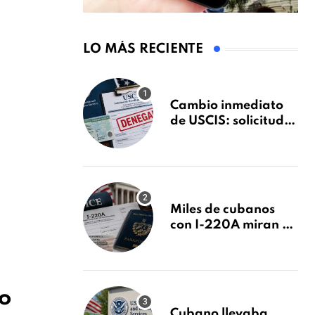
LO MÁS RECIENTE
Cambio inmediato
de USCIS: solicitudes
de inmigración
podrán ser negadas
sin previo aviso
Miles de cubanos
con I-220A miran al
26 de agosto: esto es
lo que podría
decidirse en una
audiencia clave
o
Cubano llevaba