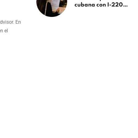
cubana con I-220A
recibe orden de
deportación:
dvisor. En
“Todavía no me
n el
puedo creer esta
noticia”