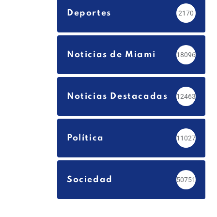
Deportes
2170
Noticias de Miami
18096
Noticias Destacadas
12463
Política
11027
Sociedad
50751