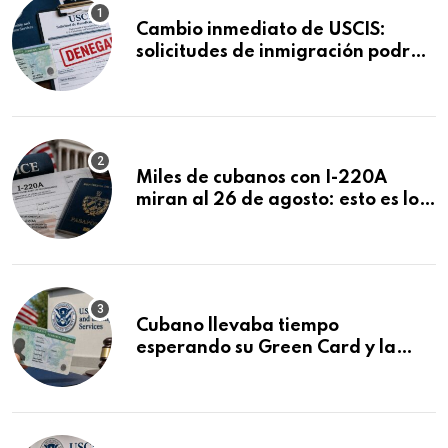
Cambio inmediato de USCIS:
solicitudes de inmigración podrán
ser negadas sin previo aviso
Miles de cubanos con I-220A
miran al 26 de agosto: esto es lo
que podría decidirse en una
audiencia clave
Cubano llevaba tiempo
esperando su Green Card y la
obtuvo en 20 días tras Writ of
Mandamus