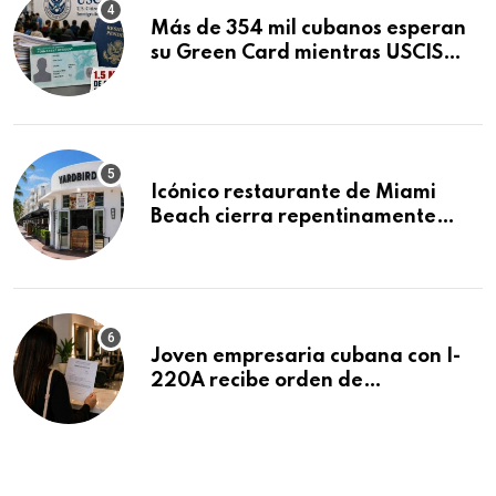
Más de 354 mil cubanos esperan
su Green Card mientras USCIS
acumula 1.5 millones de
residencias pendientes
Icónico restaurante de Miami
Beach cierra repentinamente
después de 15 años en South
Beach
Joven empresaria cubana con I-
220A recibe orden de
deportación: “Todavía no me
puedo creer esta noticia”