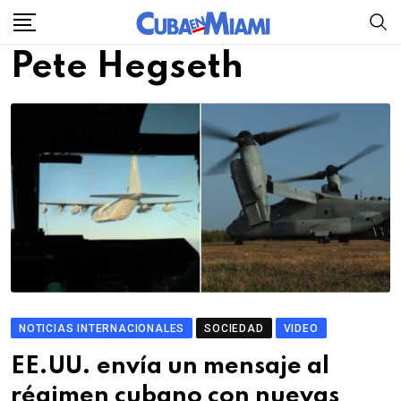
Skip
to
Pete Hegseth
content
NOTICIAS INTERNACIONALES
SOCIEDAD
VIDEO
EE.UU. envía un mensaje al
régimen cubano con nuevas