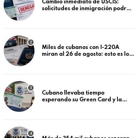
Cambio inmediato de USCIS:
solicitudes de inmigración podrán
ser negadas sin previo aviso
Miles de cubanos con I-220A
miran al 26 de agosto: esto es lo
que podría decidirse en una
audiencia clave
Cubano llevaba tiempo
esperando su Green Card y la
obtuvo en 20 días tras Writ of
Mandamus