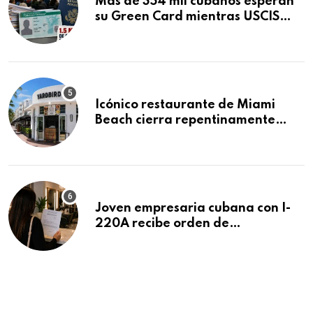
Más de 354 mil cubanos esperan
su Green Card mientras USCIS
acumula 1.5 millones de
residencias pendientes
Icónico restaurante de Miami
Beach cierra repentinamente
después de 15 años en South
Beach
Joven empresaria cubana con I-
220A recibe orden de
deportación: “Todavía no me
puedo creer esta noticia”