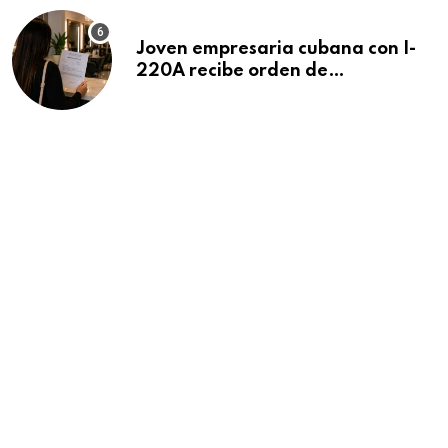
Joven empresaria cubana con I-
220A recibe orden de
deportación: “Todavía no me
puedo creer esta noticia”