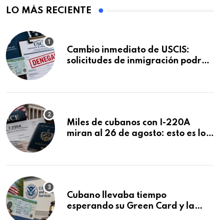
LO MÁS RECIENTE
Cambio inmediato de USCIS:
solicitudes de inmigración podrán
ser negadas sin previo aviso
Miles de cubanos con I-220A
miran al 26 de agosto: esto es lo
que podría decidirse en una
audiencia clave
Cubano llevaba tiempo
esperando su Green Card y la
obtuvo en 20 días tras Writ of