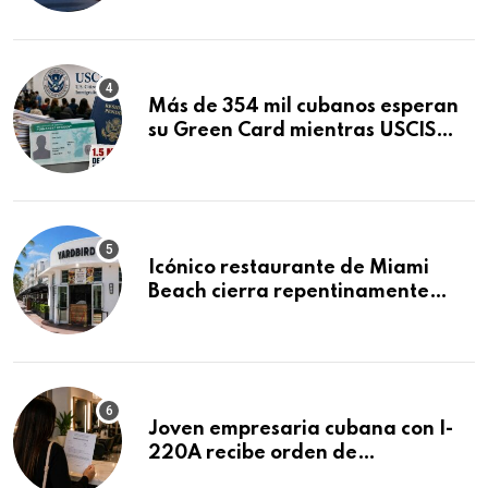
Mandamus
Más de 354 mil cubanos esperan
su Green Card mientras USCIS
acumula 1.5 millones de
residencias pendientes
Icónico restaurante de Miami
Beach cierra repentinamente
después de 15 años en South
Beach
Joven empresaria cubana con I-
220A recibe orden de
deportación: “Todavía no me