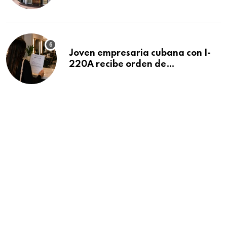
después de 15 años en South
Beach
Joven empresaria cubana con I-
220A recibe orden de
deportación: “Todavía no me
puedo creer esta noticia”