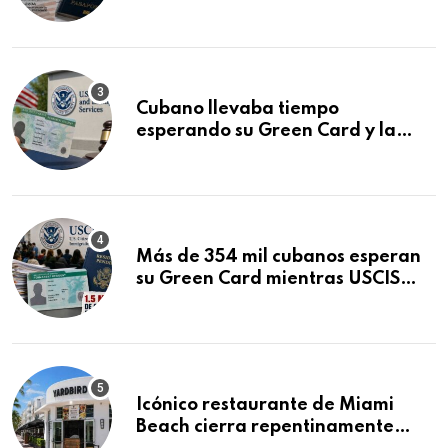
que podría decidirse en una
audiencia clave
Cubano llevaba tiempo
esperando su Green Card y la
obtuvo en 20 días tras Writ of
Mandamus
Más de 354 mil cubanos esperan
su Green Card mientras USCIS
acumula 1.5 millones de
residencias pendientes
Icónico restaurante de Miami
Beach cierra repentinamente