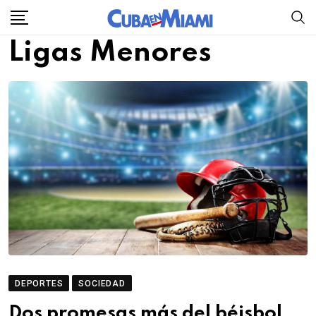
Skip
to
Ligas Menores
content
DEPORTES
SOCIEDAD
Dos promesas más del béisbol