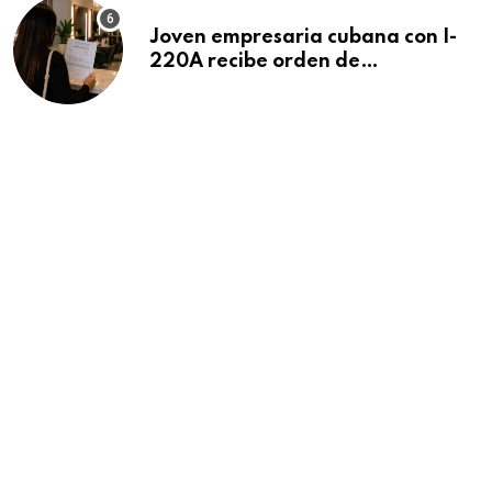
Joven empresaria cubana con I-
220A recibe orden de
deportación: “Todavía no me
puedo creer esta noticia”