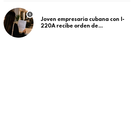
Joven empresaria cubana con I-
220A recibe orden de
deportación: “Todavía no me
puedo creer esta noticia”