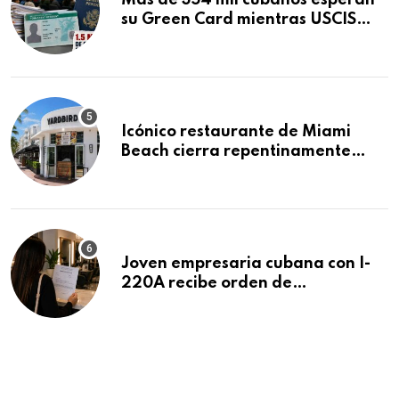
Más de 354 mil cubanos esperan
su Green Card mientras USCIS
acumula 1.5 millones de
residencias pendientes
Icónico restaurante de Miami
Beach cierra repentinamente
después de 15 años en South
Beach
Joven empresaria cubana con I-
220A recibe orden de
deportación: “Todavía no me
puedo creer esta noticia”