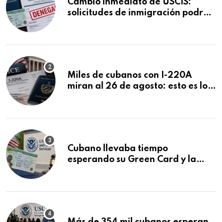
Cambio inmediato de USCIS:
solicitudes de inmigración podrán
ser negadas sin previo aviso
Miles de cubanos con I-220A
miran al 26 de agosto: esto es lo
que podría decidirse en una
audiencia clave
Cubano llevaba tiempo
esperando su Green Card y la
obtuvo en 20 días tras Writ of
Mandamus