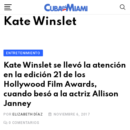
Skip
to
Kate Winslet
content
ENTRETENIMIENTO
Kate Winslet se llevó la atención
en la edición 21 de los
Hollywood Film Awards,
cuando besó a la actriz Allison
Janney
POR
ELIZABETH DÍAZ
NOVIEMBRE 6, 2017
0
COMENTARIOS