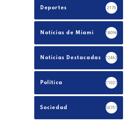
Deportes
2170
Noticias de Miami
18096
Noticias Destacadas
12463
Política
11027
Sociedad
50751