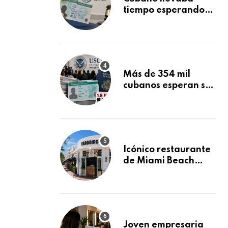
tiempo esperando
su Green Card y la
obtuvo en 20 días
tras Writ of
Mandamus
Más de 354 mil
cubanos esperan su
Green Card
mientras USCIS
acumula 1.5 millones
de residencias
pendientes
Icónico restaurante
de Miami Beach
cierra
repentinamente
después de 15 años
en South Beach
Joven empresaria