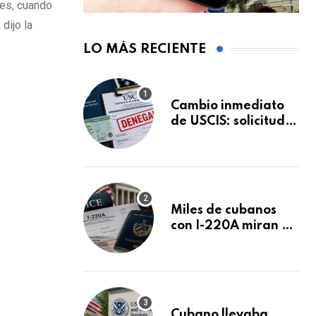
les, cuando
dijo la
LO MÁS RECIENTE
Cambio inmediato
de USCIS: solicitudes
de inmigración
podrán ser negadas
sin previo aviso
Miles de cubanos
con I-220A miran al
26 de agosto: esto
es lo que podría
decidirse en una
audiencia clave
Cubano llevaba