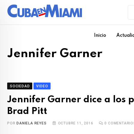
Skip
to
content
Inicio
Actuali
Jennifer Garner
SOCIEDAD
VIDEO
Jennifer Garner dice a los 
Brad Pitt
POR
DANIELA REYES
OCTUBRE 11, 2016
0
COMENTARIO