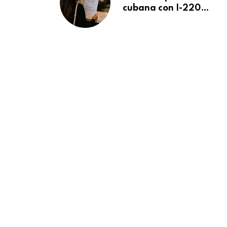
cubana con I-220A
recibe orden de
deportación:
“Todavía no me
puedo creer esta
noticia”