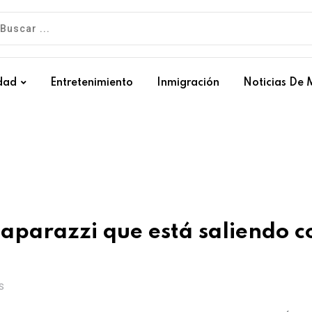
dad
Entretenimiento
Inmigración
Noticias De 
paparazzi que está saliendo c
S