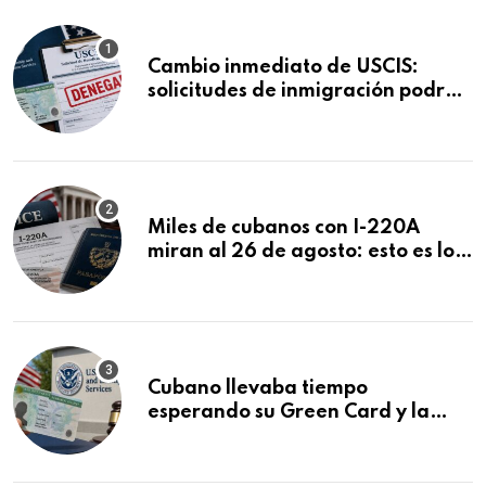
Cambio inmediato de USCIS:
solicitudes de inmigración podrán
ser negadas sin previo aviso
Miles de cubanos con I-220A
miran al 26 de agosto: esto es lo
que podría decidirse en una
audiencia clave
Cubano llevaba tiempo
esperando su Green Card y la
obtuvo en 20 días tras Writ of
Mandamus