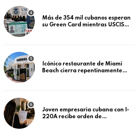
Más de 354 mil cubanos esperan
su Green Card mientras USCIS
acumula 1.5 millones de
residencias pendientes
Icónico restaurante de Miami
Beach cierra repentinamente
después de 15 años en South
Beach
Joven empresaria cubana con I-
220A recibe orden de
deportación: “Todavía no me
puedo creer esta noticia”