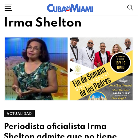
Skip
to
Irma Shelton
content
ACTUALIDAD
Periodista oficialista Irma
Shelton admite que no tiene