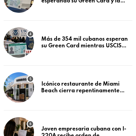
esperando su Green Card y la
obtuvo en 20 días tras Writ of
Mandamus
Más de 354 mil cubanos esperan
su Green Card mientras USCIS
acumula 1.5 millones de
residencias pendientes
Icónico restaurante de Miami
Beach cierra repentinamente
después de 15 años en South
Beach
Joven empresaria cubana con I-
220A recibe orden de