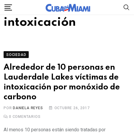
Skip
to
intoxicación
content
SOCIEDAD
Alrededor de 10 personas en
Lauderdale Lakes víctimas de
intoxicación por monóxido de
carbono
POR
DANIELA REYES
OCTUBRE 26, 2017
0
COMENTARIOS
Al menos 10 personas están siendo tratadas por