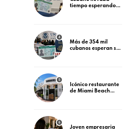
tiempo esperando
su Green Card y la
obtuvo en 20 días
tras Writ of
Mandamus
Más de 354 mil
cubanos esperan su
Green Card
mientras USCIS
acumula 1.5 millones
de residencias
pendientes
Icónico restaurante
de Miami Beach
cierra
repentinamente
después de 15 años
en South Beach
Joven empresaria