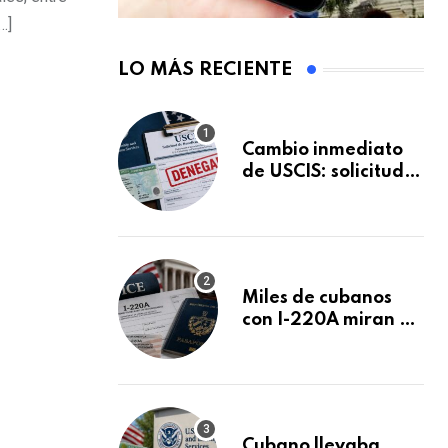
…]
LO MÁS RECIENTE
Cambio inmediato
de USCIS: solicitudes
de inmigración
podrán ser negadas
sin previo aviso
Miles de cubanos
con I-220A miran al
26 de agosto: esto
es lo que podría
decidirse en una
audiencia clave
Cubano llevaba