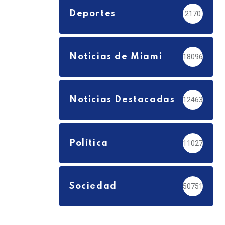
Deportes
2170
Noticias de Miami
18096
Noticias Destacadas
12463
Política
11027
Sociedad
50751