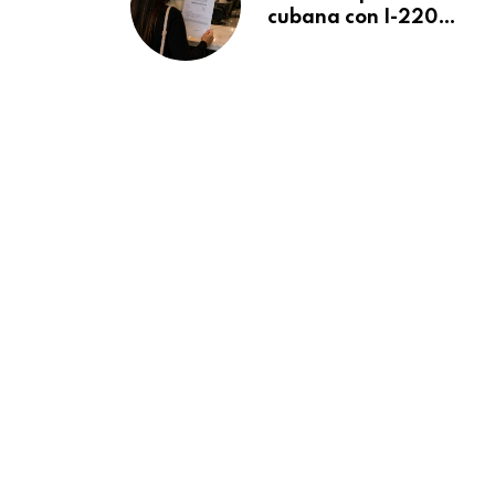
cubana con I-220A
recibe orden de
deportación:
“Todavía no me
puedo creer esta
noticia”