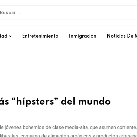
dad
Entretenimiento
Inmigración
Noticias De 
ás “hípsters” del mundo
de jóvenes bohemios de clase media-alta, que asumen corrient
 liberales, consumo de alimentos orgánicos y productos artesana