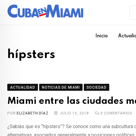
Skip
to
content
Inicio
Actuali
hípsters
ACTUALIDAD
NOTICIAS DE MIAMI
SOCIEDAD
Miami entre las ciudades m
POR
ELIZABETH DÍAZ
JULIO 10, 2018
0
COMENTARIOS
¿Sabías que es “hípsters”? Se conoce como una subcultura 
alternativas, asociados generalmente a posiciones políticas