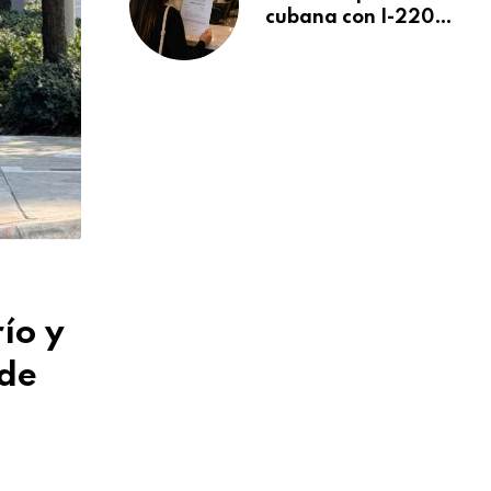
cubana con I-220A
recibe orden de
deportación:
“Todavía no me
puedo creer esta
noticia”
ío y
 de