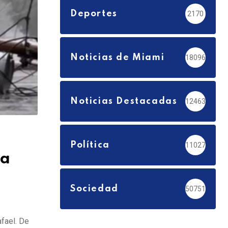
Deportes
2170
Noticias de Miami
18096
Noticias Destacadas
12463
Política
11027
 a
Sociedad
50751
afael. De