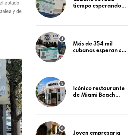
del estado
tiempo esperando
stales y de
su Green Card y la
obtuvo en 20 días
tras Writ of
Mandamus
Más de 354 mil
cubanos esperan su
Green Card
mientras USCIS
acumula 1.5 millones
de residencias
pendientes
Icónico restaurante
de Miami Beach
cierra
repentinamente
después de 15 años
en South Beach
Joven empresaria