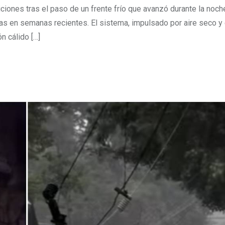
ciones tras el paso de un frente frío que avanzó durante la noch
as en semanas recientes. El sistema, impulsado por aire seco y
n cálido […]