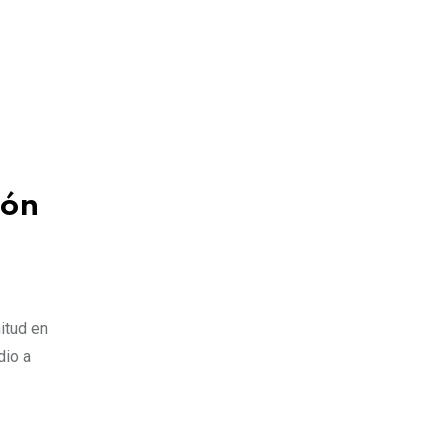
ión
itud en
dio a