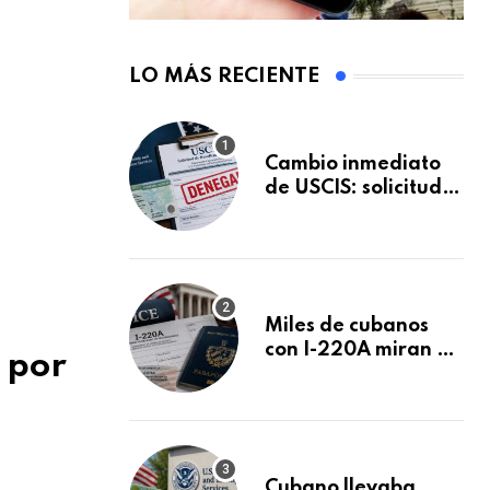
LO MÁS RECIENTE
Cambio inmediato
de USCIS: solicitudes
de inmigración
podrán ser negadas
sin previo aviso
Miles de cubanos
con I-220A miran al
 por
26 de agosto: esto
es lo que podría
decidirse en una
audiencia clave
Cubano llevaba