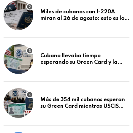
Miles de cubanos con I-220A
miran al 26 de agosto: esto es lo
que podría decidirse en una
audiencia clave
Cubano llevaba tiempo
esperando su Green Card y la
obtuvo en 20 días tras Writ of
Mandamus
Más de 354 mil cubanos esperan
su Green Card mientras USCIS
acumula 1.5 millones de
residencias pendientes