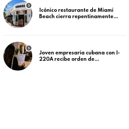
Icónico restaurante de Miami
Beach cierra repentinamente
después de 15 años en South
Beach
Joven empresaria cubana con I-
220A recibe orden de
deportación: “Todavía no me
puedo creer esta noticia”