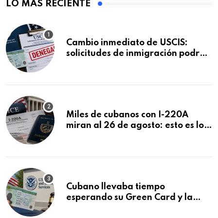
LO MÁS RECIENTE
Cambio inmediato de USCIS:
solicitudes de inmigración podrán
ser negadas sin previo aviso
Miles de cubanos con I-220A
miran al 26 de agosto: esto es lo
que podría decidirse en una
audiencia clave
Cubano llevaba tiempo
esperando su Green Card y la
obtuvo en 20 días tras Writ of