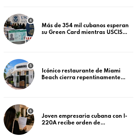
Mandamus
Más de 354 mil cubanos esperan
su Green Card mientras USCIS
acumula 1.5 millones de
residencias pendientes
Icónico restaurante de Miami
Beach cierra repentinamente
después de 15 años en South
Beach
Joven empresaria cubana con I-
220A recibe orden de
deportación: “Todavía no me
puedo creer esta noticia”