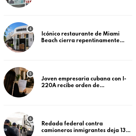
acumula 1.5 millones de
residencias pendientes
Icónico restaurante de Miami
Beach cierra repentinamente
después de 15 años en South
Beach
Joven empresaria cubana con I-
220A recibe orden de
deportación: “Todavía no me
puedo creer esta noticia”
Redada federal contra
camioneros inmigrantes deja 137