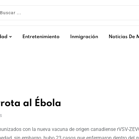
dad
Entretenimiento
Inmigración
Noticias De 
ota al Ébola
S
munizados con la nueva vacuna de origen canadiense rVSV-ZE
ermedad, sin embargo, hubo 23 casos que enfermaron dentro del 