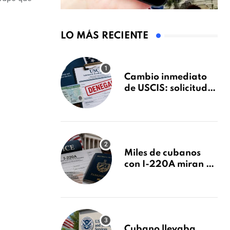
LO MÁS RECIENTE
Cambio inmediato
de USCIS: solicitudes
de inmigración
podrán ser negadas
sin previo aviso
Miles de cubanos
con I-220A miran al
26 de agosto: esto es
lo que podría
decidirse en una
audiencia clave
Cubano llevaba