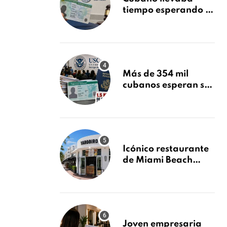
tiempo esperando su
Green Card y la
obtuvo en 20 días
tras Writ of
Mandamus
Más de 354 mil
cubanos esperan su
Green Card mientras
USCIS acumula 1.5
millones de
residencias
pendientes
Icónico restaurante
de Miami Beach
cierra
repentinamente
después de 15 años
en South Beach
Joven empresaria