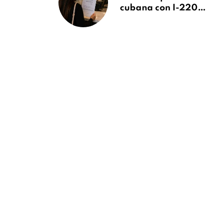
cubana con I-220A
recibe orden de
deportación:
“Todavía no me
puedo creer esta
noticia”