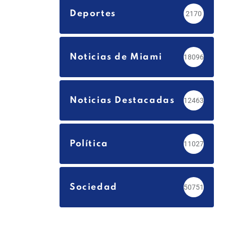
Deportes
2170
Noticias de Miami
18096
Noticias Destacadas
12463
Política
11027
Sociedad
50751