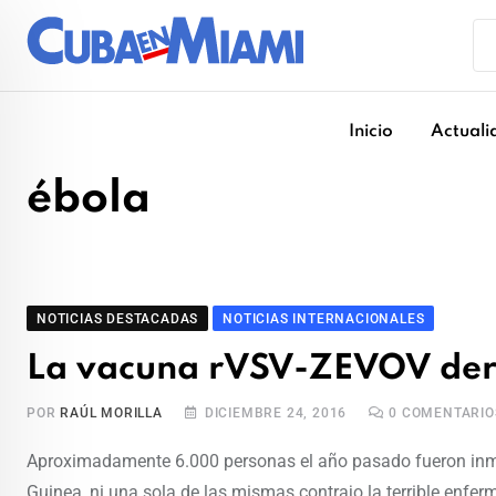
Skip
to
content
Inicio
Actuali
ébola
NOTICIAS DESTACADAS
NOTICIAS INTERNACIONALES
La vacuna rVSV-ZEVOV derr
POR
RAÚL MORILLA
DICIEMBRE 24, 2016
0
COMENTARIO
Aproximadamente 6.000 personas el año pasado fueron in
Guinea, ni una sola de las mismas contrajo la terrible enf