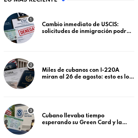
Cambio inmediato de USCIS:
solicitudes de inmigración podrán
ser negadas sin previo aviso
Miles de cubanos con I-220A
miran al 26 de agosto: esto es lo
que podría decidirse en una
audiencia clave
Cubano llevaba tiempo
esperando su Green Card y la
obtuvo en 20 días tras Writ of
Mandamus