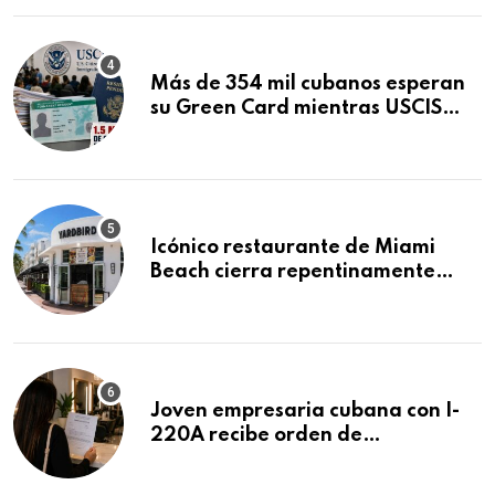
Más de 354 mil cubanos esperan
su Green Card mientras USCIS
acumula 1.5 millones de
residencias pendientes
Icónico restaurante de Miami
Beach cierra repentinamente
después de 15 años en South
Beach
Joven empresaria cubana con I-
220A recibe orden de
deportación: “Todavía no me
puedo creer esta noticia”