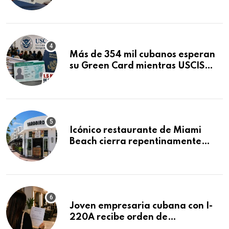
obtuvo en 20 días tras Writ of
Mandamus
Más de 354 mil cubanos esperan
su Green Card mientras USCIS
acumula 1.5 millones de
residencias pendientes
Icónico restaurante de Miami
Beach cierra repentinamente
después de 15 años en South
Beach
Joven empresaria cubana con I-
220A recibe orden de
deportación: “Todavía no me