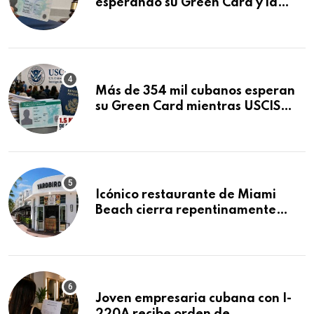
esperando su Green Card y la
obtuvo en 20 días tras Writ of
Mandamus
Más de 354 mil cubanos esperan
su Green Card mientras USCIS
acumula 1.5 millones de
residencias pendientes
Icónico restaurante de Miami
Beach cierra repentinamente
después de 15 años en South
Beach
Joven empresaria cubana con I-