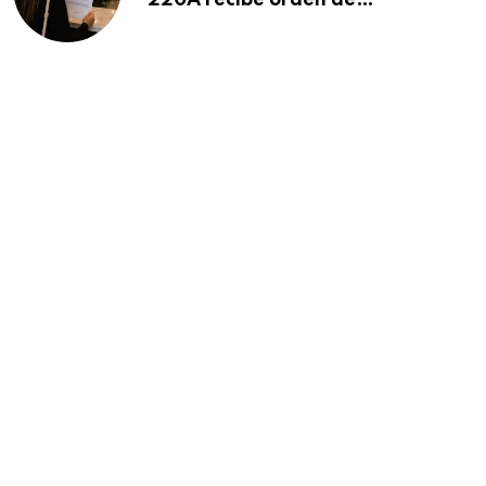
220A recibe orden de
deportación: “Todavía no me
puedo creer esta noticia”