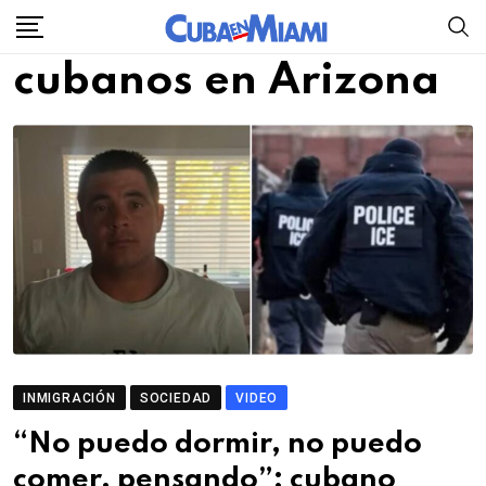
Skip
to
cubanos en Arizona
content
INMIGRACIÓN
SOCIEDAD
VIDEO
“No puedo dormir, no puedo
comer, pensando”: cubano