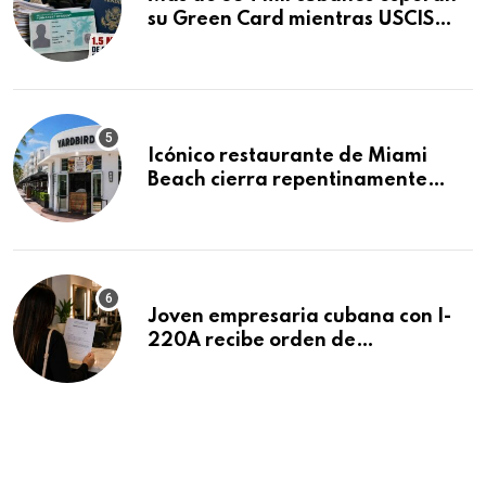
su Green Card mientras USCIS
acumula 1.5 millones de
residencias pendientes
Icónico restaurante de Miami
Beach cierra repentinamente
después de 15 años en South
Beach
Joven empresaria cubana con I-
220A recibe orden de
deportación: “Todavía no me
puedo creer esta noticia”