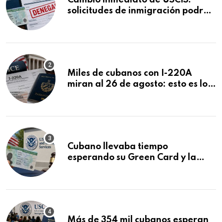
solicitudes de inmigración podrán
ser negadas sin previo aviso
Miles de cubanos con I-220A
miran al 26 de agosto: esto es lo
que podría decidirse en una
audiencia clave
Cubano llevaba tiempo
esperando su Green Card y la
obtuvo en 20 días tras Writ of
Mandamus
Más de 354 mil cubanos esperan