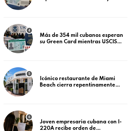
obtuvo en 20 días tras Writ of
Mandamus
Más de 354 mil cubanos esperan
su Green Card mientras USCIS
acumula 1.5 millones de
residencias pendientes
Icónico restaurante de Miami
Beach cierra repentinamente
después de 15 años en South
Beach
Joven empresaria cubana con I-
220A recibe orden de