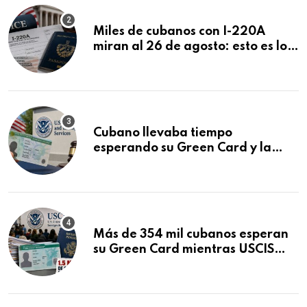
Miles de cubanos con I-220A
miran al 26 de agosto: esto es lo
que podría decidirse en una
audiencia clave
Cubano llevaba tiempo
esperando su Green Card y la
obtuvo en 20 días tras Writ of
Mandamus
Más de 354 mil cubanos esperan
su Green Card mientras USCIS
acumula 1.5 millones de
residencias pendientes