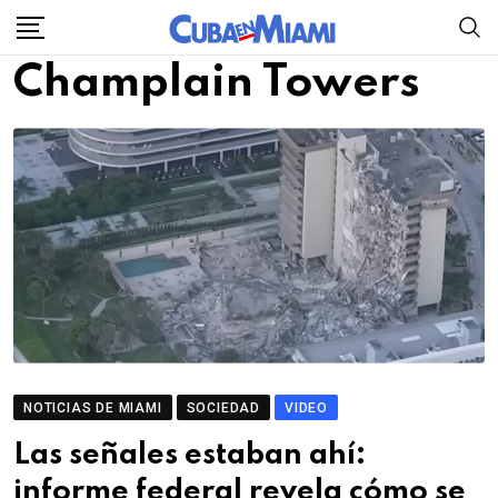
Skip
to
Champlain Towers
content
NOTICIAS DE MIAMI
SOCIEDAD
VIDEO
Las señales estaban ahí:
informe federal revela cómo se