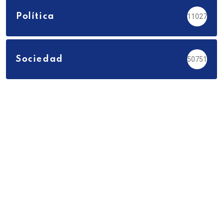
Política
11027
Sociedad
50751