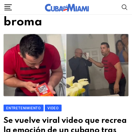
Skip
to
broma
content
ENTRETENIMIENTO
VIDEO
Se vuelve viral video que recrea
la emoción de un cubano tras