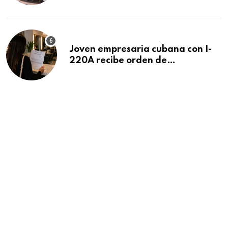
Beach
Joven empresaria cubana con I-
220A recibe orden de
deportación: “Todavía no me
puedo creer esta noticia”