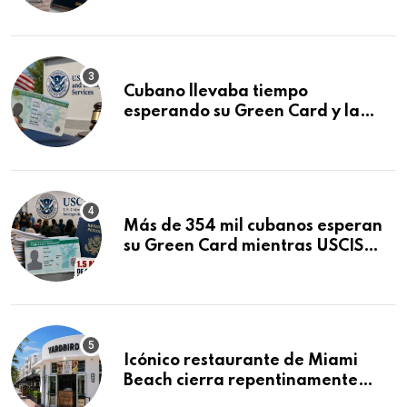
audiencia clave
Cubano llevaba tiempo
esperando su Green Card y la
obtuvo en 20 días tras Writ of
Mandamus
Más de 354 mil cubanos esperan
su Green Card mientras USCIS
acumula 1.5 millones de
residencias pendientes
Icónico restaurante de Miami
Beach cierra repentinamente
después de 15 años en South