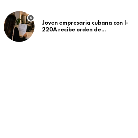
Joven empresaria cubana con I-
220A recibe orden de
deportación: “Todavía no me
puedo creer esta noticia”