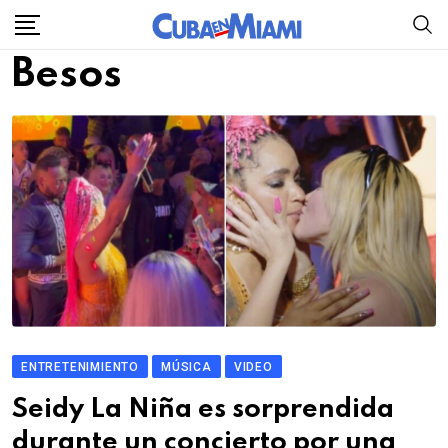
Skip
to
Besos
content
ENTRETENIMIENTO
MÚSICA
VIDEO
Seidy La Niña es sorprendida
durante un concierto por una