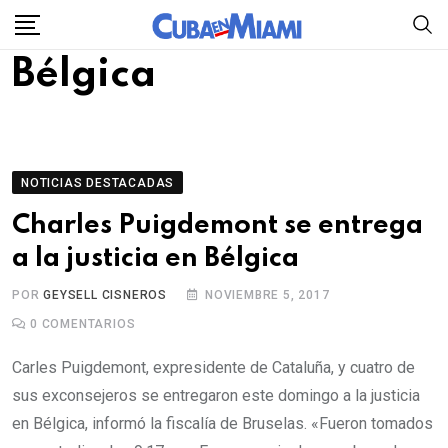
Skip
to
Bélgica
content
NOTICIAS DESTACADAS
Charles Puigdemont se entrega
a la justicia en Bélgica
POR
GEYSELL CISNEROS
NOVIEMBRE 5, 2017
0
COMENTARIOS
Carles Puigdemont, expresidente de Cataluña, y cuatro de
sus exconsejeros se entregaron este domingo a la justicia
en Bélgica, informó la fiscalía de Bruselas. «Fueron tomados