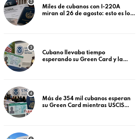
Miles de cubanos con I-220A
miran al 26 de agosto: esto es lo
que podría decidirse en una
audiencia clave
Cubano llevaba tiempo
esperando su Green Card y la
obtuvo en 20 días tras Writ of
Mandamus
Más de 354 mil cubanos esperan
su Green Card mientras USCIS
acumula 1.5 millones de
residencias pendientes