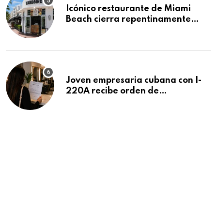
Icónico restaurante de Miami
Beach cierra repentinamente
después de 15 años en South
Beach
Joven empresaria cubana con I-
220A recibe orden de
deportación: “Todavía no me
puedo creer esta noticia”