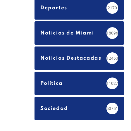
Deportes
2170
Noticias de Miami
18096
Noticias Destacadas
12463
Política
11027
Sociedad
50751