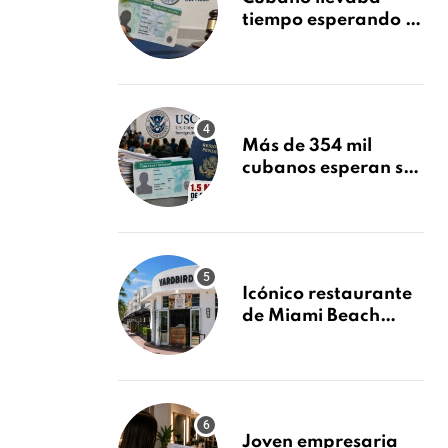
tiempo esperando su
Green Card y la
obtuvo en 20 días
tras Writ of
Mandamus
Más de 354 mil
cubanos esperan su
Green Card mientras
USCIS acumula 1.5
millones de
residencias
pendientes
Icónico restaurante
de Miami Beach
cierra
repentinamente
después de 15 años
en South Beach
Joven empresaria