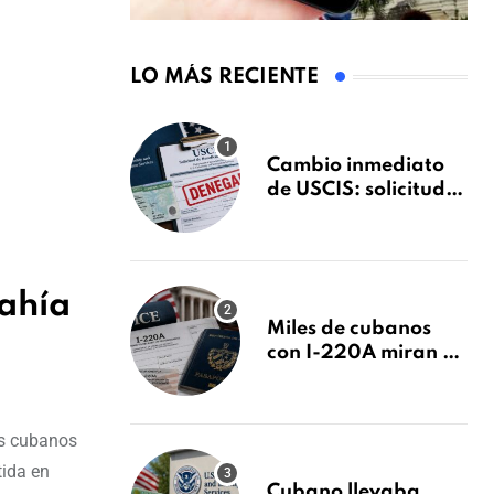
LO MÁS RECIENTE
Cambio inmediato
de USCIS: solicitudes
de inmigración
podrán ser negadas
sin previo aviso
Bahía
Miles de cubanos
con I-220A miran al
26 de agosto: esto es
lo que podría
decidirse en una
os cubanos
audiencia clave
tida en
Cubano llevaba