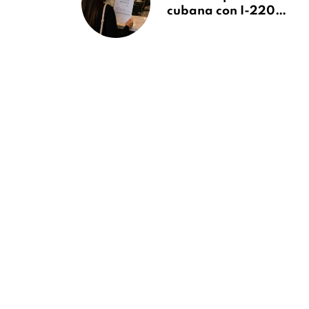
cubana con I-220A
recibe orden de
deportación:
“Todavía no me
puedo creer esta
noticia”