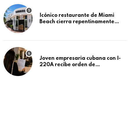
Icónico restaurante de Miami
Beach cierra repentinamente
después de 15 años en South
Beach
Joven empresaria cubana con I-
220A recibe orden de
deportación: “Todavía no me
puedo creer esta noticia”