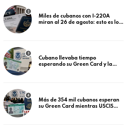
Miles de cubanos con I-220A
miran al 26 de agosto: esto es lo
que podría decidirse en una
audiencia clave
Cubano llevaba tiempo
esperando su Green Card y la
obtuvo en 20 días tras Writ of
Mandamus
Más de 354 mil cubanos esperan
su Green Card mientras USCIS
acumula 1.5 millones de
residencias pendientes