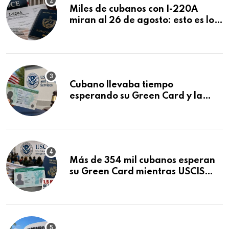
Miles de cubanos con I-220A
miran al 26 de agosto: esto es lo
que podría decidirse en una
audiencia clave
Cubano llevaba tiempo
esperando su Green Card y la
obtuvo en 20 días tras Writ of
Mandamus
Más de 354 mil cubanos esperan
su Green Card mientras USCIS
acumula 1.5 millones de
residencias pendientes