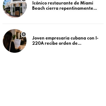
Icónico restaurante de Miami
Beach cierra repentinamente
después de 15 años en South
Beach
Joven empresaria cubana con I-
220A recibe orden de
deportación: “Todavía no me
puedo creer esta noticia”