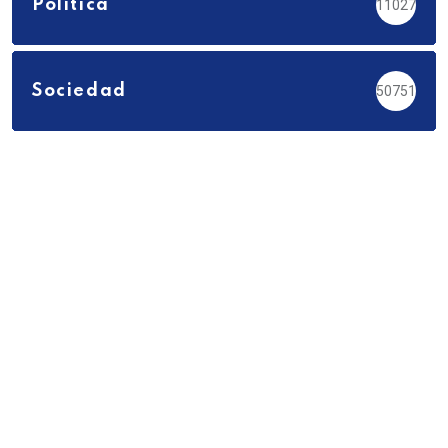
Política
11027
Sociedad
50751