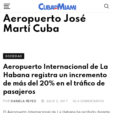
Skip
to
Aeropuerto José
content
Martí Cuba
SOCIEDAD
Aeropuerto Internacional de La
Habana registra un incremento
de más del 20% en el tráfico de
pasajeros
POR
DANIELA REYES
JULIO 3, 2017
0
COMENTARIOS
El Aeropuerto Internacional de La Habana ha recibido durante