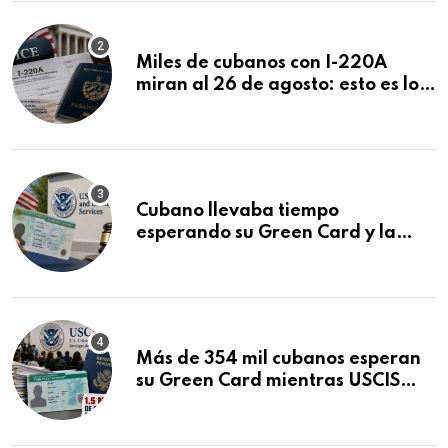
Miles de cubanos con I-220A
miran al 26 de agosto: esto es lo
que podría decidirse en una
audiencia clave
Cubano llevaba tiempo
esperando su Green Card y la
obtuvo en 20 días tras Writ of
Mandamus
Más de 354 mil cubanos esperan
su Green Card mientras USCIS
acumula 1.5 millones de
residencias pendientes