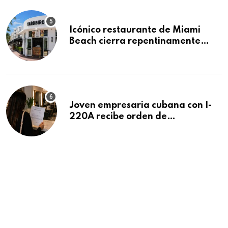
Icónico restaurante de Miami
Beach cierra repentinamente
después de 15 años en South
Beach
Joven empresaria cubana con I-
220A recibe orden de
deportación: “Todavía no me
puedo creer esta noticia”