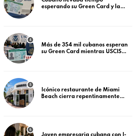
Cubano llevaba tiempo
esperando su Green Card y la
obtuvo en 20 días tras Writ of
Mandamus
Más de 354 mil cubanos esperan
su Green Card mientras USCIS
acumula 1.5 millones de
residencias pendientes
Icónico restaurante de Miami
Beach cierra repentinamente
después de 15 años en South
Beach
Joven empresaria cubana con I-