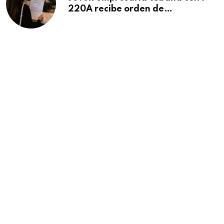
220A recibe orden de
deportación: “Todavía no me
puedo creer esta noticia”