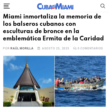
Skip
to
Miami inmortaliza la memoria de
content
los balseros cubanos con
esculturas de bronce en la
emblemática Ermita de la Caridad
POR
RAÚL MORILLA
AGOSTO 25, 2025
0
COMENTARIOS