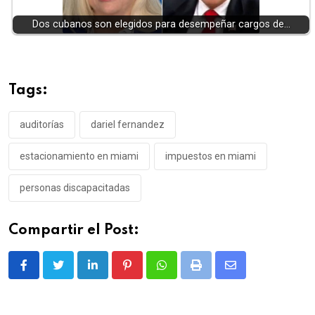
Dos cubanos son elegidos para desempeñar cargos de…
Tags:
auditorías
dariel fernandez
estacionamiento en miami
impuestos en miami
personas discapacitadas
Compartir el Post:
LinkedIn
Pinterest
Whatsapp
Print
Share
via
Email