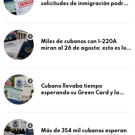
solicitudes de inmigración podrán
ser negadas sin previo aviso
Miles de cubanos con I-220A
miran al 26 de agosto: esto es lo
que podría decidirse en una
audiencia clave
Cubano llevaba tiempo
esperando su Green Card y la
obtuvo en 20 días tras Writ of
Mandamus
Más de 354 mil cubanos esperan