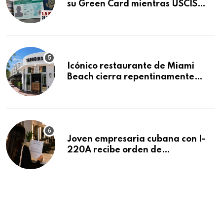
su Green Card mientras USCIS
acumula 1.5 millones de
residencias pendientes
Icónico restaurante de Miami
Beach cierra repentinamente
después de 15 años en South
Beach
Joven empresaria cubana con I-
220A recibe orden de
deportación: “Todavía no me
puedo creer esta noticia”