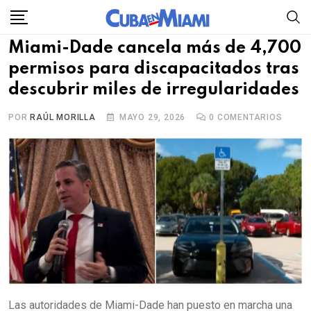
Skip
to
Miami-Dade cancela más de 4,700
content
permisos para discapacitados tras
descubrir miles de irregularidades
POR
RAÚL MORILLA
MAYO 29, 2026
0
COMENTARIOS
Las autoridades de Miami-Dade han puesto en marcha una