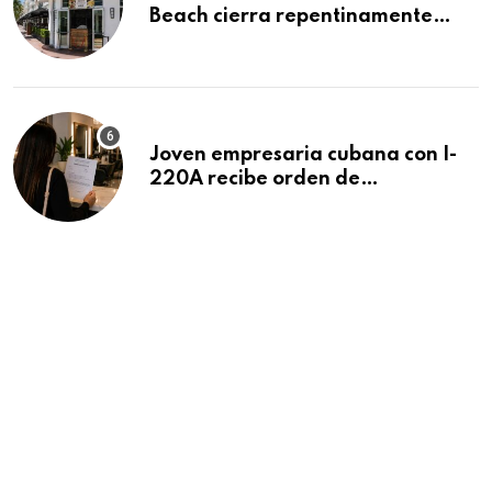
Beach cierra repentinamente
después de 15 años en South
Beach
Joven empresaria cubana con I-
220A recibe orden de
deportación: “Todavía no me
puedo creer esta noticia”