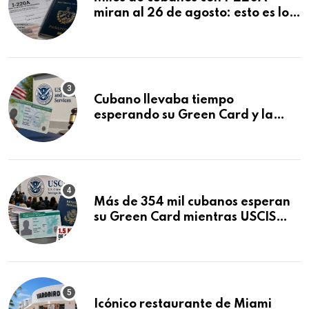
miran al 26 de agosto: esto es lo
que podría decidirse en una
audiencia clave
Cubano llevaba tiempo
esperando su Green Card y la
obtuvo en 20 días tras Writ of
Mandamus
Más de 354 mil cubanos esperan
su Green Card mientras USCIS
acumula 1.5 millones de
residencias pendientes
Icónico restaurante de Miami