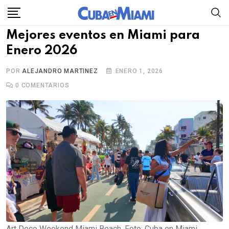
Skip
to
Mejores eventos en Miami para
content
Enero 2026
POR
ALEJANDRO MARTINEZ
ENERO 1, 2026
0
COMENTARIOS
Art Deco Weekend Miami Beach. Foto: Cuba en Miami