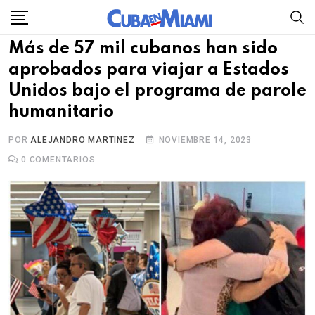
Skip
to
Más de 57 mil cubanos han sido
content
aprobados para viajar a Estados
Unidos bajo el programa de parole
humanitario
POR
ALEJANDRO MARTINEZ
NOVIEMBRE 14, 2023
0
COMENTARIOS