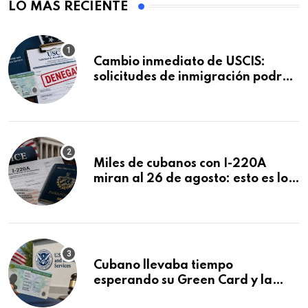
LO MÁS RECIENTE
Cambio inmediato de USCIS:
solicitudes de inmigración podrán
ser negadas sin previo aviso
Miles de cubanos con I-220A
miran al 26 de agosto: esto es lo
que podría decidirse en una
audiencia clave
Cubano llevaba tiempo
esperando su Green Card y la
obtuvo en 20 días tras Writ of