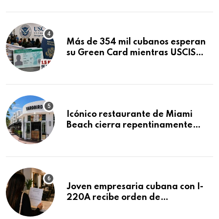
Mandamus
Más de 354 mil cubanos esperan
su Green Card mientras USCIS
acumula 1.5 millones de
residencias pendientes
Icónico restaurante de Miami
Beach cierra repentinamente
después de 15 años en South
Beach
Joven empresaria cubana con I-
220A recibe orden de
deportación: “Todavía no me
puedo creer esta noticia”