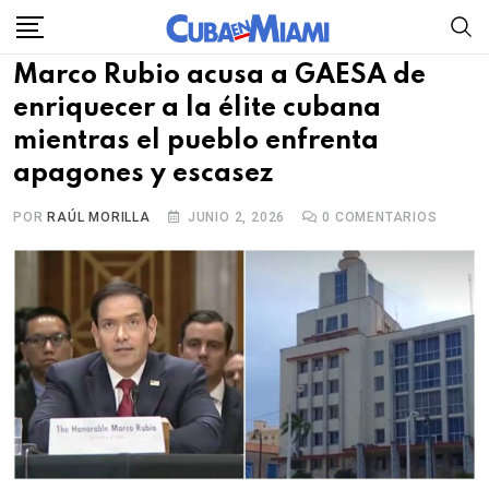
Skip
to
Marco Rubio acusa a GAESA de
content
enriquecer a la élite cubana
mientras el pueblo enfrenta
apagones y escasez
POR
RAÚL MORILLA
JUNIO 2, 2026
0
COMENTARIOS