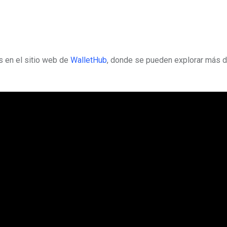
s en el sitio web de
WalletHub
, donde se pueden explorar más d