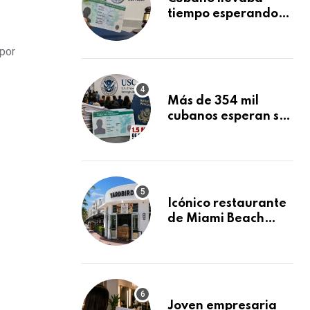
tiempo esperando
su Green Card y la
obtuvo en 20 días
 por
tras Writ of
Mandamus
Más de 354 mil
cubanos esperan su
Green Card
mientras USCIS
acumula 1.5 millones
de residencias
pendientes
Icónico restaurante
de Miami Beach
cierra
repentinamente
después de 15 años
en South Beach
Joven empresaria