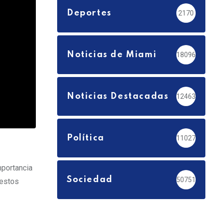
Deportes
2170
Noticias de Miami
18096
Noticias Destacadas
12463
Política
11027
mportancia
Sociedad
50751
 estos