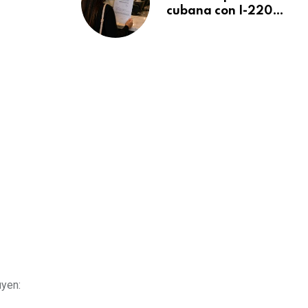
cubana con I-220A
recibe orden de
deportación:
“Todavía no me
puedo creer esta
noticia”
uyen: