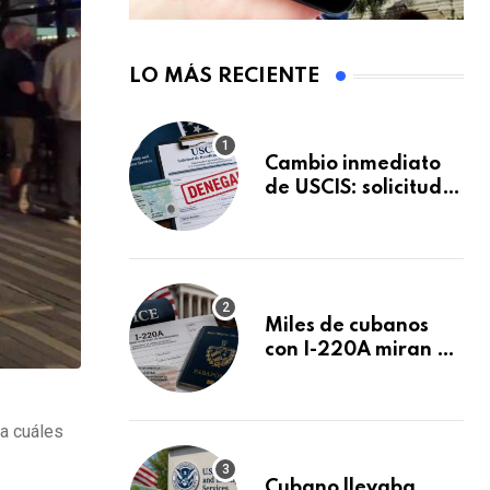
LO MÁS RECIENTE
Cambio inmediato
de USCIS: solicitudes
de inmigración
podrán ser negadas
sin previo aviso
Miles de cubanos
con I-220A miran al
26 de agosto: esto
es lo que podría
decidirse en una
la cuáles
audiencia clave
Cubano llevaba