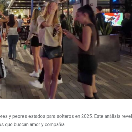
res y peores estados para solteros en 2025. Este análisis reve
los que buscan amor y compañía.