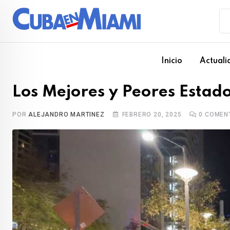
Skip
to
content
Inicio
Actuali
Los Mejores y Peores Estad
POR
ALEJANDRO MARTINEZ
FEBRERO 20, 2025
0
COMEN