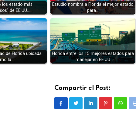
re los estado más
Estudio nombra a Florida el mejor estado
sos" de EE.UU…
para…
ad de Florida ubicada
Florida entre los 15 mejores estados para
mo la…
manejar en EE.UU
Compartir el Post:
LinkedIn
Pinterest
Whatsa